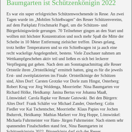
Baumgarten ist Schützenkönigin 2022
Es war ein super erfolgreiches Schützenwochenende in Resse. An zwei
Tagen wurde im „Mobilen Schießwagen“ des Resser Schützenvereins,
auf dem Parkplatz Frischmarkt Pagel, um die Schützen- und
Bürgerkönigswürde gerungen. 70 Teilnehmer gingen an den Start und
wollten mit höchster Konzentration und noch mehr Spaß die Mitte der
Scheibe in 10 Meter Entfernung zielsicher treffen. Dieses gelang,
trotz heißer Temperaturen und so ein Schießwagen ist ja auch eine
recht wackelige Angelegenheit, bestens. Viele Zuschauer nahmen am
Wettkampfgeschehen aktiv teil und ließen es sich bei leckerer
Verpflegung gut gehen. Nach dem am Sonntagnachmittag alle Resser
Ortsteile ihren „Ortsteilkönig“ ermittelt hatten, ging es für die jeweils
Erst- und zweitplatzierten ins Finale. Ortsteilkönige der Schützen
sind, Altes Dorf: Carsten Grotzke vor Dorle zum Hingst, Osterberg:
Robert Krug vor Jörg Woldenga, Moorriethe: Nina Baumgarten vor
Richard Hölke, Heidkamp: Janina Bertus vor Johanna Maaß,
Lönswinkel: Carola Rapke vor Renate Gutowski. Bei den Bürgern:
Altes Dorf: Frank Schäfer vor Michael Zander, Osterberg: Colin
Fiedler vor Kai Tschentscher, Moorriethe: Klaus Papies vor Jochen
Bsdurrek, Heidkamp: Mathias Markert vor Jörg Hoppe, Lönswinkel:
Michaela Fuhrmeister vor Hans- Jürgen Fuhrmeister. Nach einem sehr
spannenden Finalschießen stand fest, Nina Baumgarten ist
Schützenkönigin 2022. Bürgerkönig darf sich der Resser