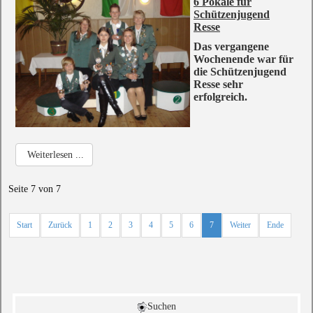
6 Pokale für
Schützenjugend
Resse
Das vergangene
Wochenende war für
die Schützenjugend
Resse sehr
erfolgreich.
Weiterlesen ...
Seite 7 von 7
Start
Zurück
1
2
3
4
5
6
7
Weiter
Ende
Suchen